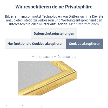
Wir respektieren deine Privatsphäre
Aktiv
Funktionale
Bilderrahmen.com nutzt Technologien von Dritten, um ihre Dienste
anzubieten, stetig zu verbessern und Werbung entsprechend den
Inaktiv
Marketing
Menü
Interessen für jeden Nutzer anzuzeigen.
Mehr Informationen
Merkzettel
Mein Konto
Warenkorb
Datenschutzeinstellungen
Übersicht
Nordic
Inaktiv
Tracking
Nur funktionale Cookies akzeptieren
Cookies akzeptieren
Inaktiv
Personalisierung
Impressum
Datenschutz
Inaktiv
Service