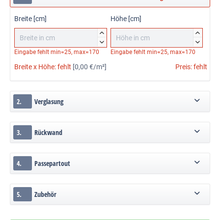
Breite [cm]
Höhe [cm]




Eingabe fehlt
min=25, max=170
Eingabe fehlt
min=25, max=170
Breite x Höhe:
fehlt
[0,00 €/m²]
Preis:
fehlt
2.
Verglasung
3.
Rückwand
4.
Passepartout
5.
Zubehör