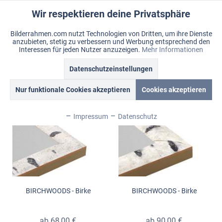
Wir respektieren deine Privatsphäre
Aktiv
Funktionale
Bilderrahmen.com nutzt Technologien von Dritten, um ihre Dienste
anzubieten, stetig zu verbessern und Werbung entsprechend den
Inaktiv
Marketing
Menü
Interessen für jeden Nutzer anzuzeigen.
Mehr Informationen
Merkzettel
Mein Konto
Warenkorb
Datenschutzeinstellungen
Birchwoods
Inaktiv
Tracking
Nur funktionale Cookies akzeptieren
Cookies akzeptieren
Topseller
Inaktiv
Personalisierung
Impressum
Datenschutz
Inaktiv
Service
BIRCHWOODS - Birke
BIRCHWOODS - Birke
ab 68,00 €
ab 90,00 €