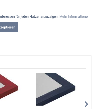
Aktiv
Interessen für jeden Nutzer anzuzeigen.
Mehr Informationen
Inaktiv
kzeptieren
iniumrahmen
Passepartout
Glasabteilung
Inaktiv
Inaktiv
Inaktiv