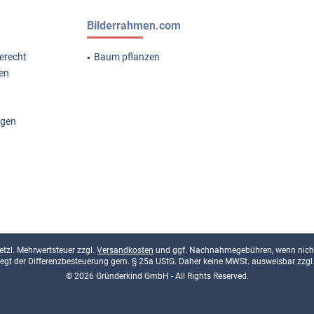
Bilderrahmen.com
erecht
Baum pflanzen
gen
ngen
esetzl. Mehrwertsteuer zzgl.
Versandkosten
und ggf. Nachnahmegebühren, wenn nicht
rliegt der Differenzbesteuerung gem. § 25a UStG. Daher keine MWSt. ausweisbar zzgl
© 2026 Gründerkind GmbH - All Rights Reserved.