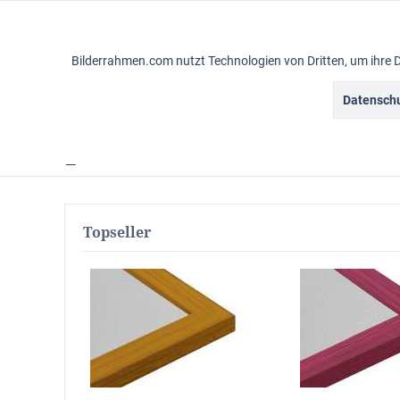
Funktionale
Bilderrahmen.com nutzt Technologien von Dritten, um ihre 
Marketing
Datenschu
Gemälderahmen
Vintagerahmen
Ba
Tracking
Rahmensortiment
Carnivale
Personalisierung
Topseller
Service