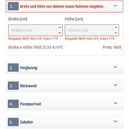
1.
Breite und Höhe von deinem neuen Rahmen eingeben.
Breite [cm]
Höhe [cm]




Eingabe fehlt
min=25, max=170
Eingabe fehlt
min=25, max=170
Breite x Höhe:
fehlt
[0,00 €/m²]
Preis:
fehlt
2.
Verglasung
3.
Rückwand
4.
Passepartout
5.
Zubehör