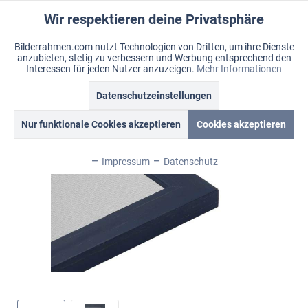
Wir respektieren deine Privatsphäre
Aktiv
Funktionale
Bilderrahmen.com nutzt Technologien von Dritten, um ihre Dienste
anzubieten, stetig zu verbessern und Werbung entsprechend den
Inaktiv
Marketing
Menü
Interessen für jeden Nutzer anzuzeigen.
Mehr Informationen
Merkzettel
Mein Konto
Warenkorb
Datenschutzeinstellungen
Übersicht
Carnivale
Inaktiv
Tracking
Nur funktionale Cookies akzeptieren
Cookies akzeptieren
Inaktiv
Personalisierung
Impressum
Datenschutz
Inaktiv
Service