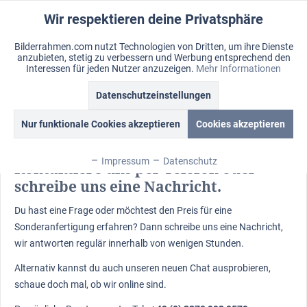
Wir respektieren deine Privatsphäre
Aktiv
Funktionale
Bilderrahmen.com nutzt Technologien von Dritten, um ihre Dienste
anzubieten, stetig zu verbessern und Werbung entsprechend den
Inaktiv
Marketing
Menü
Interessen für jeden Nutzer anzuzeigen.
Mehr Informationen
Merkzettel
Mein Konto
Warenkorb
Datenschutzeinstellungen
Kontaktformular
Inaktiv
Tracking
Kontaktformular
Nur funktionale Cookies akzeptieren
Cookies akzeptieren
Inaktiv
Personalisierung
Impressum
Datenschutz
Kontaktiere uns per Telefon oder
schreibe uns eine Nachricht.
Inaktiv
Service
Du hast eine Frage oder möchtest den Preis für eine
Sonderanfertigung erfahren? Dann schreibe uns eine Nachricht,
wir antworten regulär innerhalb von wenigen Stunden.
Alternativ kannst du auch unseren neuen Chat ausprobieren,
schaue doch mal, ob wir online sind.