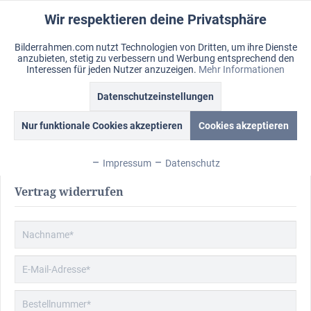
Wir respektieren deine Privatsphäre
Aktiv
Funktionale
Bilderrahmen.com nutzt Technologien von Dritten, um ihre Dienste
anzubieten, stetig zu verbessern und Werbung entsprechend den
Inaktiv
Marketing
Menü
Interessen für jeden Nutzer anzuzeigen.
Mehr Informationen
Merkzettel
Mein Konto
Warenkorb
Datenschutzeinstellungen
Vertrag widerrufen
Inaktiv
Tracking
Vertrag widerrufen
Nur funktionale Cookies akzeptieren
Cookies akzeptieren
Inaktiv
Personalisierung
Impressum
Datenschutz
Inaktiv
Service
Vertrag widerrufen