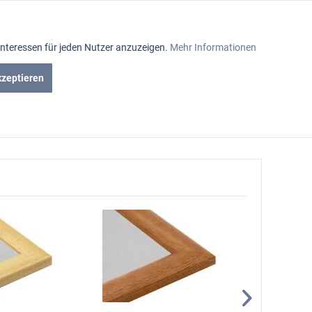
Aktiv
Interessen für jeden Nutzer anzuzeigen.
Mehr Informationen
Inaktiv
kzeptieren
iniumrahmen
Passepartout
Glasabteilung
Inaktiv
Inaktiv
Inaktiv