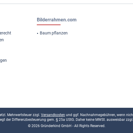
Bilderrahmen.com
erecht
Baum pflanzen
gen
ngen
esetzl. Mehrwertsteuer zzgl.
Versandkosten
und ggf. Nachnahmegebühren, wenn nicht
rliegt der Differenzbesteuerung gem. § 25a UStG. Daher keine MWSt. ausweisbar zzgl
© 2026 Gründerkind GmbH - All Rights Reserved.