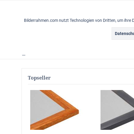
Funktionale
Bilderrahmen.com nutzt Technologien von Dritten, um ihre 
Marketing
Datenschu
Gemälderahmen
Vintagerahmen
Ba
Tracking
Rahmensortiment
Line
Personalisierung
Topseller
Service