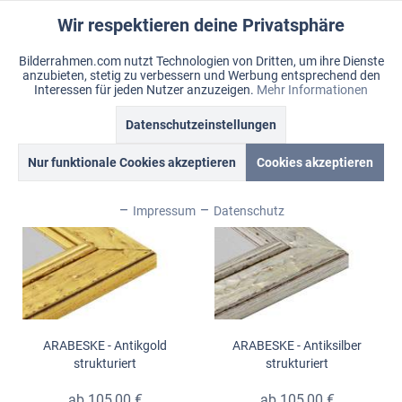
Wir respektieren deine Privatsphäre
Aktiv
Funktionale
Bilderrahmen.com nutzt Technologien von Dritten, um ihre Dienste
anzubieten, stetig zu verbessern und Werbung entsprechend den
Inaktiv
Marketing
Menü
Interessen für jeden Nutzer anzuzeigen.
Mehr Informationen
Merkzettel
Mein Konto
Warenkorb
Datenschutzeinstellungen
Arabeske
Inaktiv
Tracking
Nur funktionale Cookies akzeptieren
Cookies akzeptieren
Topseller
Inaktiv
Personalisierung
Impressum
Datenschutz
Inaktiv
Service
ARABESKE - Antikgold
ARABESKE - Antiksilber
strukturiert
strukturiert
ab 105,00 €
ab 105,00 €