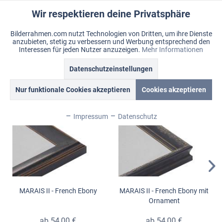
Wir respektieren deine Privatsphäre
Aktiv
Funktionale
Bilderrahmen.com nutzt Technologien von Dritten, um ihre Dienste
anzubieten, stetig zu verbessern und Werbung entsprechend den
Inaktiv
Marketing
Menü
Interessen für jeden Nutzer anzuzeigen.
Mehr Informationen
Merkzettel
Mein Konto
Warenkorb
Datenschutzeinstellungen
Marais
Inaktiv
Tracking
Nur funktionale Cookies akzeptieren
Cookies akzeptieren
Topseller
Inaktiv
Personalisierung
Impressum
Datenschutz
Inaktiv
Service
MARAIS II - French Ebony
MARAIS II - French Ebony mit
Ornament
ab 54,00 €
ab 54,00 €