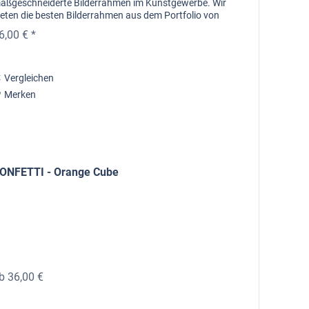
aßgeschneiderte Bilderrahmen im Kunstgewerbe. Wir
ieten die besten Bilderrahmen aus dem Portfolio von
arson-Juhl. In Zusammenarbeit...
6,00 € *
Vergleichen
Merken
ONFETTI - Orange Cube
b 36,00 €