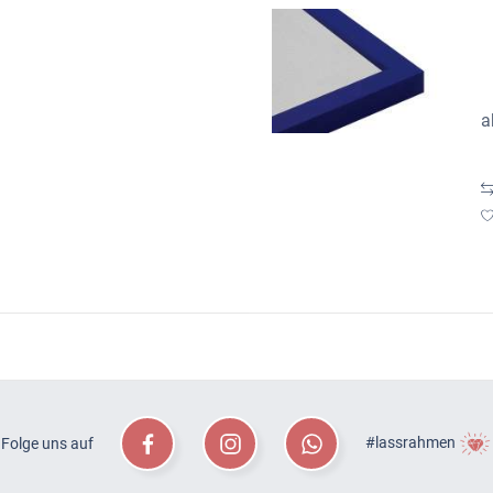
a
#lassrahmen
Folge uns auf