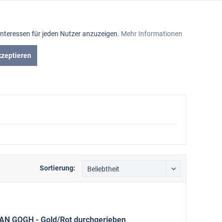
Aktiv
Interessen für jeden Nutzer anzuzeigen.
Mehr Informationen
Inaktiv
kzeptieren
iniumrahmen
Passepartout
Glasabteilung
Inaktiv
Inaktiv
Inaktiv
Sortierung:
AN GOGH - Gold/Rot durchgerieben