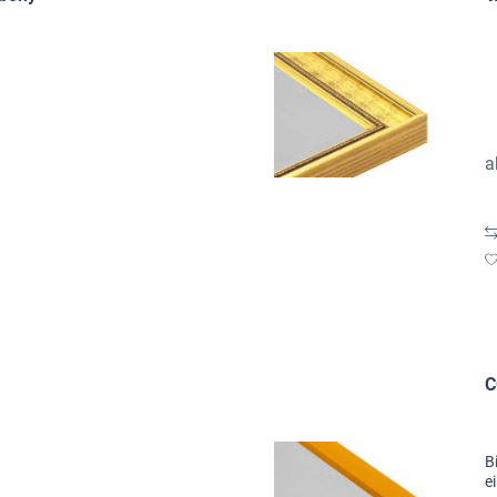
a
C
B
e