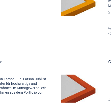
m
b
L
3
be
C
on Larson-Juhl Larson-Juhl ist
eter für hochwertige und
rrahmen im Kunstgewerbe. Wir
rahmen aus dem Portfolio von
narbeit...
a