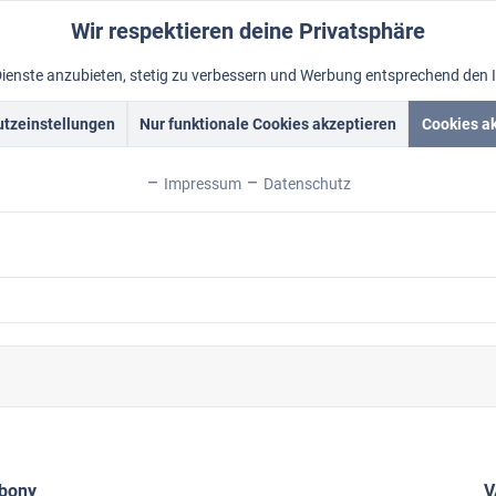
Wir respektieren deine Privatsphäre
Dienste anzubieten, stetig zu verbessern und Werbung entsprechend den 
tzeinstellungen
Nur funktionale Cookies akzeptieren
Cookies a
rockrahmen
Schattenfugenrahmen
Fotorahmen
Alum
Impressum
Datenschutz
Ebony
V