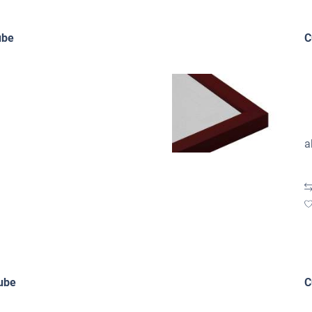
ube
C
a
ube
C