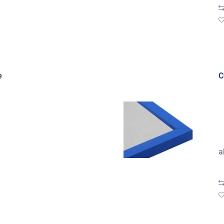
e
C
a