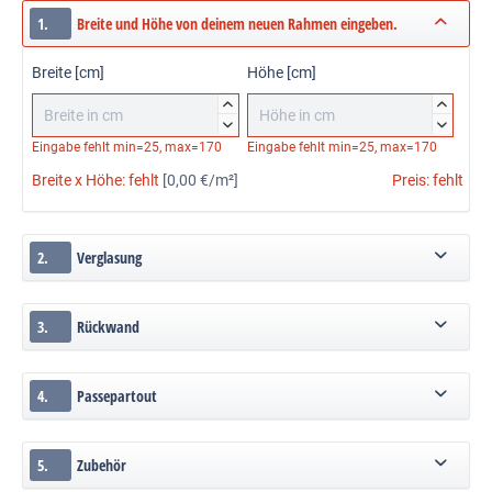
1.
Breite und Höhe von deinem neuen Rahmen eingeben.
Breite [cm]
Höhe [cm]




Eingabe fehlt
min=25, max=170
Eingabe fehlt
min=25, max=170
Breite x Höhe:
fehlt
[0,00 €/m²]
Preis:
fehlt
2.
Verglasung
3.
Rückwand
4.
Passepartout
5.
Zubehör