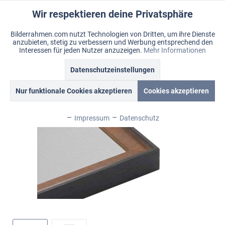
Wir respektieren deine Privatsphäre
Aktiv
Funktionale
Bilderrahmen.com nutzt Technologien von Dritten, um ihre Dienste
anzubieten, stetig zu verbessern und Werbung entsprechend den
Inaktiv
Marketing
Menü
Interessen für jeden Nutzer anzuzeigen.
Mehr Informationen
Merkzettel
Mein Konto
Warenkorb
Datenschutzeinstellungen
Übersicht
Intermezzo
Inaktiv
Tracking
Nur funktionale Cookies akzeptieren
Cookies akzeptieren
Inaktiv
Personalisierung
Impressum
Datenschutz
Inaktiv
Service