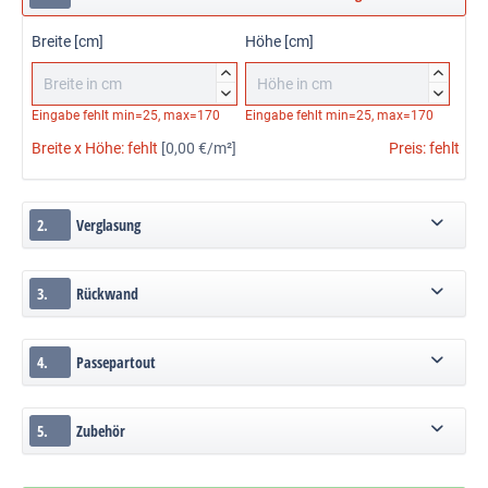
Breite [cm]
Höhe [cm]




Eingabe fehlt
min=25, max=170
Eingabe fehlt
min=25, max=170
Breite x Höhe:
fehlt
[0,00 €/m²]
Preis:
fehlt
2.
Verglasung
3.
Rückwand
4.
Passepartout
5.
Zubehör