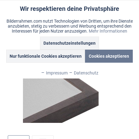
Wir respektieren deine Privatsphäre
Aktiv
Funktionale
Bilderrahmen.com nutzt Technologien von Dritten, um ihre Dienste
anzubieten, stetig zu verbessern und Werbung entsprechend den
Inaktiv
Marketing
Menü
Interessen für jeden Nutzer anzuzeigen.
Mehr Informationen
Merkzettel
Mein Konto
Warenkorb
Datenschutzeinstellungen
Übersicht
Woodland
Inaktiv
Tracking
Nur funktionale Cookies akzeptieren
Cookies akzeptieren
Inaktiv
Personalisierung
Impressum
Datenschutz
Inaktiv
Service