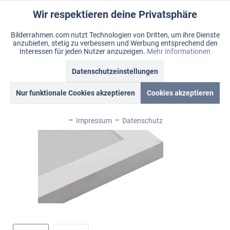
Wir respektieren deine Privatsphäre
Aktiv
Funktionale
Bilderrahmen.com nutzt Technologien von Dritten, um ihre Dienste
anzubieten, stetig zu verbessern und Werbung entsprechend den
Inaktiv
Marketing
Menü
Interessen für jeden Nutzer anzuzeigen.
Mehr Informationen
Merkzettel
Mein Konto
Warenkorb
Datenschutzeinstellungen
Übersicht
Tribeca
Inaktiv
Tracking
Nur funktionale Cookies akzeptieren
Cookies akzeptieren
Inaktiv
Personalisierung
Impressum
Datenschutz
Inaktiv
Service