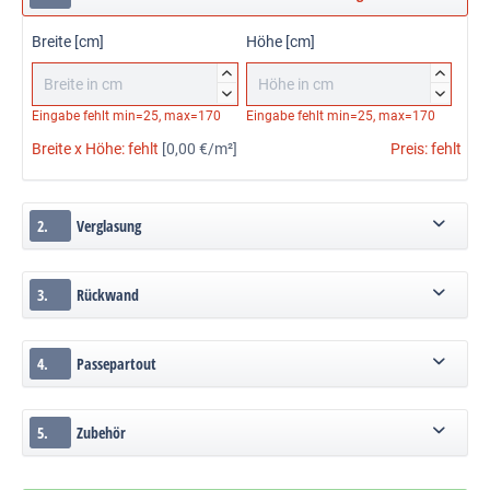
Breite [cm]
Höhe [cm]




Eingabe fehlt
min=25, max=170
Eingabe fehlt
min=25, max=170
Breite x Höhe:
fehlt
[0,00 €/m²]
Preis:
fehlt
2.
Verglasung
3.
Rückwand
4.
Passepartout
5.
Zubehör