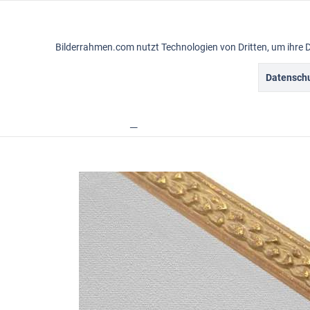
Funktionale
Bilderrahmen.com nutzt Technologien von Dritten, um ihre 
Marketing
Datenschu
Gemälderahmen
Vintagerahmen
Ba
Tracking
Übersicht
Rahmensortiment
Sofia
Personalisierung
Service