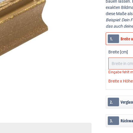
bauen lassen. 
exakten Bildma
diese Maße als
Beispiel: Dein 
das auch dein
1.
Breite 
Breite [cm]
Eingabe fehlt
m
Breite x Höhe
2.
Verglas
3.
Rückw