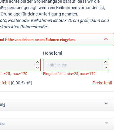
Bitte achte bei der Größenangabe darauf, dass wir die
ße, genauer gesagt, wenn ein Keilrahmen vorhanden ist,
 Grundlage für deine Anfertigung nehmen.
Foto, Poster oder Keilrahmen ist 50 × 70 cm groß, dann sind
e korrekten Rahmenmaße.
und Höhe von deinem neuen Rahmen eingeben.
Höhe [cm]




in=25, max=170
Eingabe fehlt
min=25, max=170
:
fehlt
[0,00 €/m²]
Preis:
fehlt
ung
and