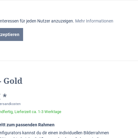
Aktiv
Interessen für jeden Nutzer anzuzeigen.
Mehr Informationen
Inaktiv
kzeptieren
iniumrahmen
Passepartout
Glasabteilung
Inaktiv
Inaktiv
- Gold
Inaktiv
 *
Versandkosten
dfertig, Lieferzeit ca. 1-3 Werktage
chritt zum passenden Rahmen
nfigurators kannst du dir einen individuellen Bilderrahmen