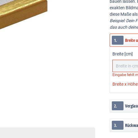
bauen lassen. 
exakten Bildma
diese Maße als
Beispiel: Dein 
das auch dein
1.
Breite 
Breite [cm]
Eingabe fehlt
m
Breite x Höhe
2.
Verglas
3.
Rückw