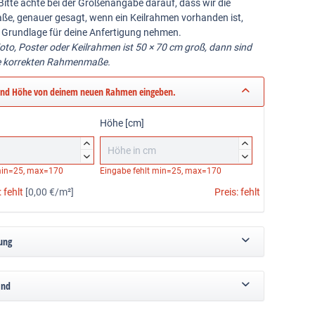
Bitte achte bei der Größenangabe darauf, dass wir die
ße, genauer gesagt, wenn ein Keilrahmen vorhanden ist,
 Grundlage für deine Anfertigung nehmen.
Foto, Poster oder Keilrahmen ist 50 × 70 cm groß, dann sind
e korrekten Rahmenmaße.
und Höhe von deinem neuen Rahmen eingeben.
Höhe [cm]




in=25, max=170
Eingabe fehlt
min=25, max=170
:
fehlt
[0,00 €/m²]
Preis:
fehlt
ung
and