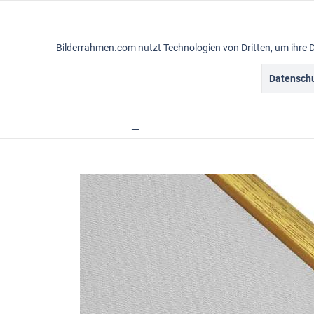
Funktionale
Bilderrahmen.com nutzt Technologien von Dritten, um ihre 
Marketing
Datenschu
Gemälderahmen
Vintagerahmen
Ba
Tracking
Übersicht
Rahmensortiment
Simple
Personalisierung
Service