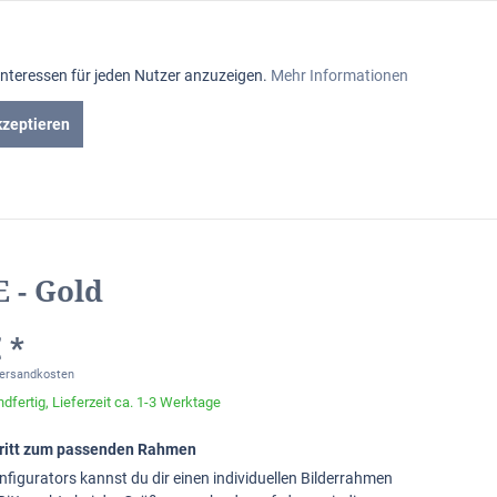
Aktiv
Interessen für jeden Nutzer anzuzeigen.
Mehr Informationen
Inaktiv
kzeptieren
iniumrahmen
Passepartout
Glasabteilung
Inaktiv
Inaktiv
 - Gold
Inaktiv
 *
Versandkosten
dfertig, Lieferzeit ca. 1-3 Werktage
chritt zum passenden Rahmen
nfigurators kannst du dir einen individuellen Bilderrahmen