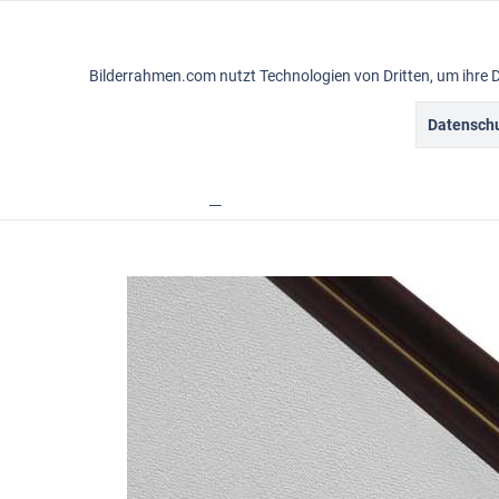
Funktionale
Bilderrahmen.com nutzt Technologien von Dritten, um ihre 
Marketing
Datenschu
Gemälderahmen
Vintagerahmen
Ba
Tracking
Übersicht
Rahmensortiment
Simple
Personalisierung
Service