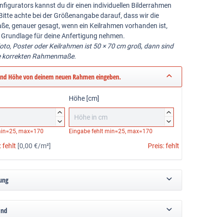
nfigurators kannst du dir einen individuellen Bilderrahmen
Bitte achte bei der Größenangabe darauf, dass wir die
ße, genauer gesagt, wenn ein Keilrahmen vorhanden ist,
 Grundlage für deine Anfertigung nehmen.
Foto, Poster oder Keilrahmen ist 50 × 70 cm groß, dann sind
e korrekten Rahmenmaße.
und Höhe von deinem neuen Rahmen eingeben.
Höhe [cm]




in=25, max=170
Eingabe fehlt
min=25, max=170
:
fehlt
[0,00 €/m²]
Preis:
fehlt
ung
and