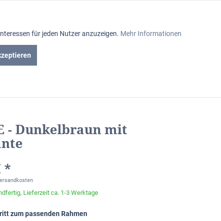
Aktiv
Interessen für jeden Nutzer anzuzeigen.
Mehr Informationen
Inaktiv
kzeptieren
iniumrahmen
Passepartout
Glasabteilung
Inaktiv
Inaktiv
 - Dunkelbraun mit
Inaktiv
nte
 *
Versandkosten
dfertig, Lieferzeit ca. 1-3 Werktage
chritt zum passenden Rahmen