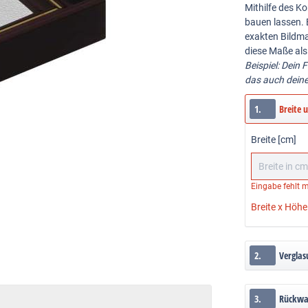
Mithilfe des Ko
bauen lassen. 
exakten Bildma
diese Maße als
Beispiel: Dein 
das auch dein
1.
Breite 
Breite [cm]
Eingabe fehlt
m
Breite x Höhe
2.
Verglas
3.
Rückw