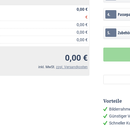
0,00 €
4.
Passep
€
0,00 €
0,00 €
5.
Zubehö
0,00 €
0,00 €
inkl. MwSt.
zzgl. Versandkosten
Vorteile
Bilderrahm
Günstiger 
Schneller 