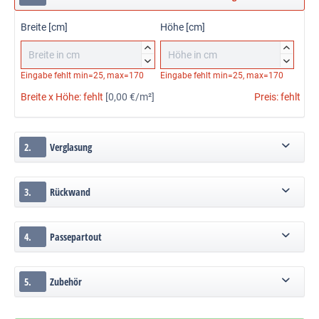
Breite [cm]
Höhe [cm]




Eingabe fehlt
min=25, max=170
Eingabe fehlt
min=25, max=170
Breite x Höhe:
fehlt
[0,00 €/m²]
Preis:
fehlt
2.
Verglasung
3.
Rückwand
4.
Passepartout
5.
Zubehör