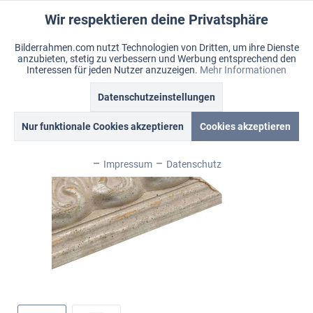
Wir respektieren deine Privatsphäre
Aktiv
Funktionale
Bilderrahmen.com nutzt Technologien von Dritten, um ihre Dienste
anzubieten, stetig zu verbessern und Werbung entsprechend den
Inaktiv
Marketing
Menü
Interessen für jeden Nutzer anzuzeigen.
Mehr Informationen
Merkzettel
Mein Konto
Warenkorb
Datenschutzeinstellungen
Übersicht
Sevilla
Inaktiv
Tracking
Nur funktionale Cookies akzeptieren
Cookies akzeptieren
Inaktiv
Personalisierung
Impressum
Datenschutz
Inaktiv
Service