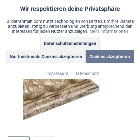
Wir respektieren deine Privatsphäre
Aktiv
Funktionale
Bilderrahmen.com nutzt Technologien von Dritten, um ihre Dienste
anzubieten, stetig zu verbessern und Werbung entsprechend den
Inaktiv
Marketing
Menü
Interessen für jeden Nutzer anzuzeigen.
Mehr Informationen
Merkzettel
Mein Konto
Warenkorb
Datenschutzeinstellungen
Übersicht
Sevilla
Inaktiv
Tracking
Nur funktionale Cookies akzeptieren
Cookies akzeptieren
Inaktiv
Personalisierung
Impressum
Datenschutz
Inaktiv
Service