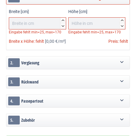
Breite [cm]
Höhe [cm]




Eingabe fehlt
min=25, max=170
Eingabe fehlt
min=25, max=170
Breite x Höhe:
fehlt
[0,00 €/m²]
Preis:
fehlt
2.
Verglasung
3.
Rückwand
4.
Passepartout
5.
Zubehör