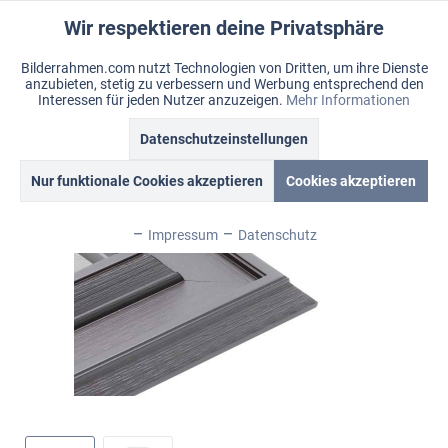
Wir respektieren deine Privatsphäre
Aktiv
Funktionale
Bilderrahmen.com nutzt Technologien von Dritten, um ihre Dienste
anzubieten, stetig zu verbessern und Werbung entsprechend den
Inaktiv
Marketing
Menü
Interessen für jeden Nutzer anzuzeigen.
Mehr Informationen
Merkzettel
Mein Konto
Warenkorb
Datenschutzeinstellungen
Übersicht
Rustica
Inaktiv
Tracking
Nur funktionale Cookies akzeptieren
Cookies akzeptieren
Inaktiv
Personalisierung
Impressum
Datenschutz
Inaktiv
Service