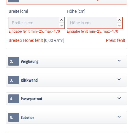
Breite [cm]
Höhe [cm]




Eingabe fehlt
min=25, max=170
Eingabe fehlt
min=25, max=170
Breite x Höhe:
fehlt
[0,00 €/m²]
Preis:
fehlt
2.
Verglasung
3.
Rückwand
4.
Passepartout
5.
Zubehör