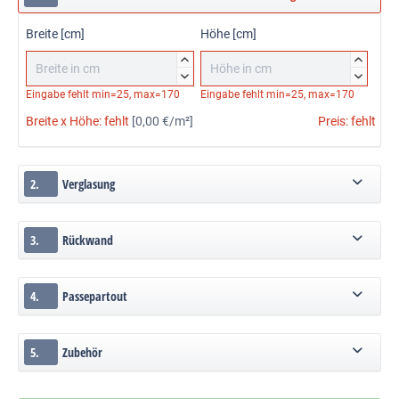
Breite [cm]
Höhe [cm]




Eingabe fehlt
min=25, max=170
Eingabe fehlt
min=25, max=170
Breite x Höhe:
fehlt
[0,00 €/m²]
Preis:
fehlt
2.
Verglasung
3.
Rückwand
4.
Passepartout
5.
Zubehör