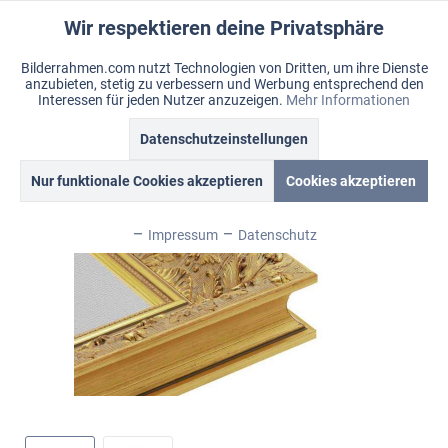
Wir respektieren deine Privatsphäre
Aktiv
Funktionale
Bilderrahmen.com nutzt Technologien von Dritten, um ihre Dienste
anzubieten, stetig zu verbessern und Werbung entsprechend den
Inaktiv
Marketing
Menü
Interessen für jeden Nutzer anzuzeigen.
Mehr Informationen
Merkzettel
Mein Konto
Warenkorb
Datenschutzeinstellungen
Übersicht
Royal
Inaktiv
Tracking
Nur funktionale Cookies akzeptieren
Cookies akzeptieren
Inaktiv
Personalisierung
Impressum
Datenschutz
Inaktiv
Service