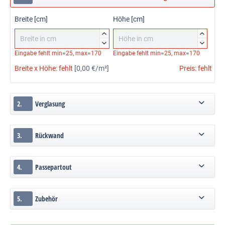
Breite [cm]
Höhe [cm]




Eingabe fehlt
min=25, max=170
Eingabe fehlt
min=25, max=170
Breite x Höhe:
fehlt
[0,00 €/m²]
Preis:
fehlt
2.
Verglasung
3.
Rückwand
4.
Passepartout
5.
Zubehör