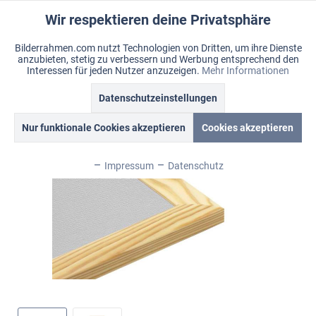
Wir respektieren deine Privatsphäre
Aktiv
Funktionale
Bilderrahmen.com nutzt Technologien von Dritten, um ihre Dienste
anzubieten, stetig zu verbessern und Werbung entsprechend den
Inaktiv
Marketing
Menü
Interessen für jeden Nutzer anzuzeigen.
Mehr Informationen
Merkzettel
Mein Konto
Warenkorb
Datenschutzeinstellungen
Übersicht
Plain
Inaktiv
Tracking
Nur funktionale Cookies akzeptieren
Cookies akzeptieren
Inaktiv
Personalisierung
Impressum
Datenschutz
Inaktiv
Service