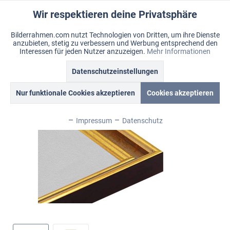
Wir respektieren deine Privatsphäre
Aktiv
Funktionale
Bilderrahmen.com nutzt Technologien von Dritten, um ihre Dienste
anzubieten, stetig zu verbessern und Werbung entsprechend den
Inaktiv
Marketing
Menü
Interessen für jeden Nutzer anzuzeigen.
Mehr Informationen
Merkzettel
Mein Konto
Warenkorb
Datenschutzeinstellungen
Übersicht
Metro
Inaktiv
Tracking
Nur funktionale Cookies akzeptieren
Cookies akzeptieren
Inaktiv
Personalisierung
Impressum
Datenschutz
Inaktiv
Service