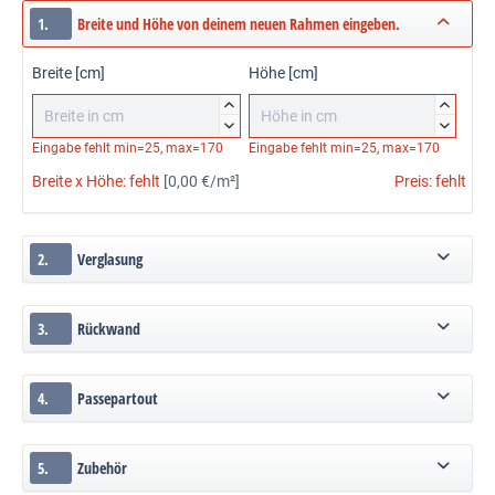
1.
Breite und Höhe von deinem neuen Rahmen eingeben.
Breite [cm]
Höhe [cm]




Eingabe fehlt
min=25, max=170
Eingabe fehlt
min=25, max=170
Breite x Höhe:
fehlt
[0,00 €/m²]
Preis:
fehlt
2.
Verglasung
3.
Rückwand
4.
Passepartout
5.
Zubehör