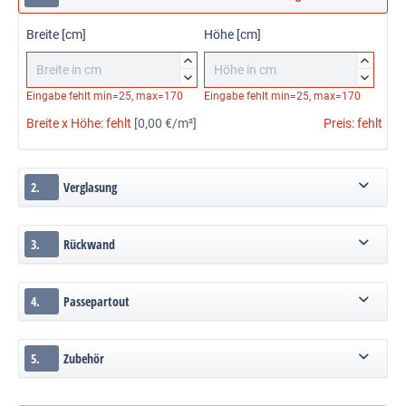
Breite [cm]
Höhe [cm]




Eingabe fehlt
min=25, max=170
Eingabe fehlt
min=25, max=170
Breite x Höhe:
fehlt
[0,00 €/m²]
Preis:
fehlt
2.
Verglasung
3.
Rückwand
4.
Passepartout
5.
Zubehör