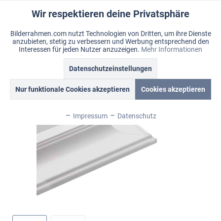
Wir respektieren deine Privatsphäre
Aktiv
Funktionale
Bilderrahmen.com nutzt Technologien von Dritten, um ihre Dienste
anzubieten, stetig zu verbessern und Werbung entsprechend den
Inaktiv
Marketing
Menü
Interessen für jeden Nutzer anzuzeigen.
Mehr Informationen
Merkzettel
Mein Konto
Warenkorb
Datenschutzeinstellungen
Übersicht
Magnolia
Inaktiv
Tracking
Nur funktionale Cookies akzeptieren
Cookies akzeptieren
Inaktiv
Personalisierung
Impressum
Datenschutz
Inaktiv
Service