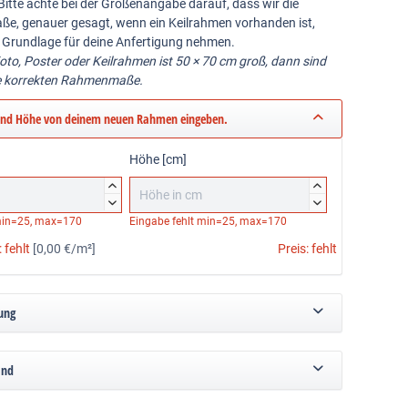
Bitte achte bei der Größenangabe darauf, dass wir die
ße, genauer gesagt, wenn ein Keilrahmen vorhanden ist,
 Grundlage für deine Anfertigung nehmen.
Foto, Poster oder Keilrahmen ist 50 × 70 cm groß, dann sind
e korrekten Rahmenmaße.
und Höhe von deinem neuen Rahmen eingeben.
Höhe [cm]




in=25, max=170
Eingabe fehlt
min=25, max=170
:
fehlt
[0,00 €/m²]
Preis:
fehlt
ung
and