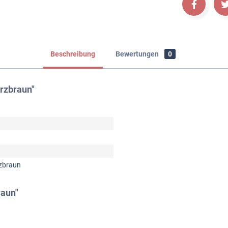
Beschreibung
Bewertungen
0
rzbraun"
zbraun
raun"