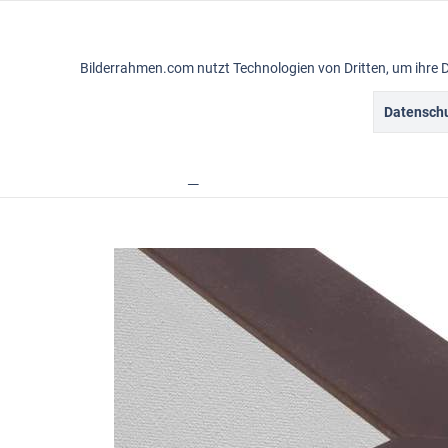
Funktionale
Bilderrahmen.com nutzt Technologien von Dritten, um ihre 
Marketing
Datenschu
Gemälderahmen
Vintagerahmen
Ba
Tracking
Übersicht
Rahmensortiment
Line
Personalisierung
Service