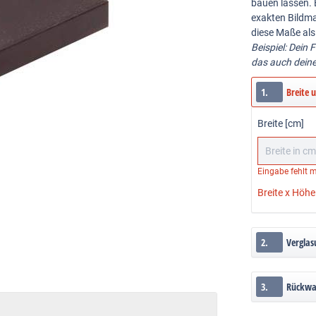
bauen lassen. 
exakten Bildma
diese Maße als
Beispiel: Dein 
das auch dein
1.
Breite 
Breite [cm]
Eingabe fehlt
m
Breite x Höhe
2.
Verglas
3.
Rückw