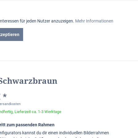
Aktiv
Interessen für jeden Nutzer anzuzeigen.
Mehr Informationen
Inaktiv
kzeptieren
iniumrahmen
Passepartout
Glasabteilung
Inaktiv
Inaktiv
 Schwarzbraun
Inaktiv
 *
Versandkosten
dfertig, Lieferzeit ca. 1-3 Werktage
chritt zum passenden Rahmen
nfigurators kannst du dir einen individuellen Bilderrahmen