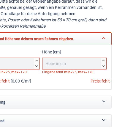
Bitte achte bei der Größenangabe darauf, dass wir die
ße, genauer gesagt, wenn ein Keilrahmen vorhanden ist,
 Grundlage für deine Anfertigung nehmen.
Foto, Poster oder Keilrahmen ist 50 × 70 cm groß, dann sind
e korrekten Rahmenmaße.
und Höhe von deinem neuen Rahmen eingeben.
Höhe [cm]




in=25, max=170
Eingabe fehlt
min=25, max=170
:
fehlt
[0,00 €/m²]
Preis:
fehlt
ung
and