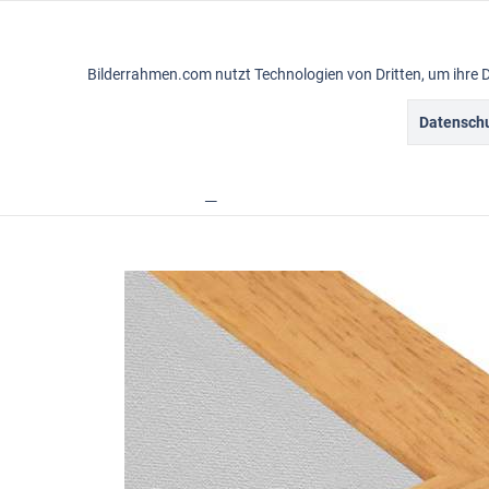
Funktionale
Bilderrahmen.com nutzt Technologien von Dritten, um ihre 
Marketing
Datenschu
Gemälderahmen
Vintagerahmen
Ba
Tracking
Übersicht
Rahmensortiment
Line
Personalisierung
Service