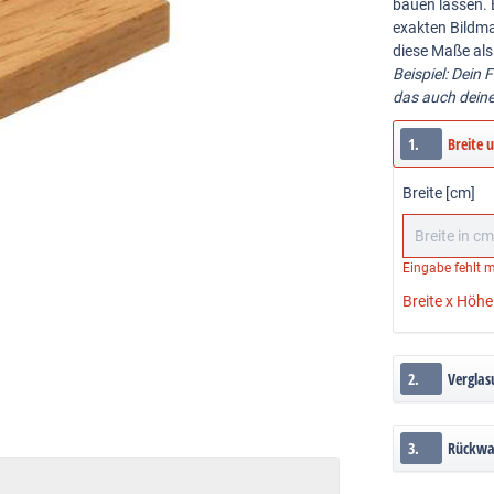
bauen lassen. 
exakten Bildma
diese Maße als
Beispiel: Dein 
das auch dein
1.
Breite 
Breite [cm]
Eingabe fehlt
m
Breite x Höhe
2.
Verglas
3.
Rückw