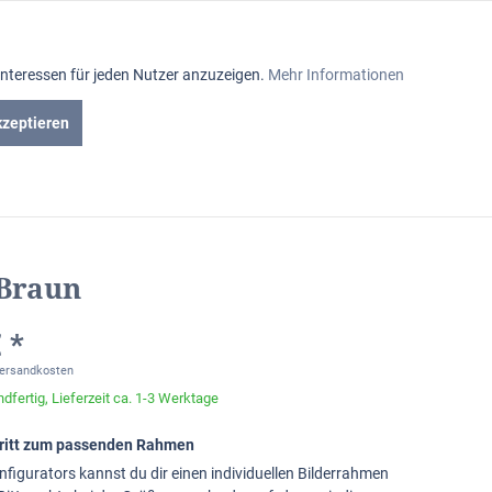
Aktiv
Interessen für jeden Nutzer anzuzeigen.
Mehr Informationen
Inaktiv
kzeptieren
iniumrahmen
Passepartout
Glasabteilung
Inaktiv
Inaktiv
 Braun
Inaktiv
 *
Versandkosten
dfertig, Lieferzeit ca. 1-3 Werktage
chritt zum passenden Rahmen
nfigurators kannst du dir einen individuellen Bilderrahmen