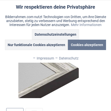
Wir respektieren deine Privatsphäre
Aktiv
Funktionale
Bilderrahmen.com nutzt Technologien von Dritten, um ihre Dienste
anzubieten, stetig zu verbessern und Werbung entsprechend den
Inaktiv
Marketing
Menü
Interessen für jeden Nutzer anzuzeigen.
Mehr Informationen
Merkzettel
Mein Konto
Warenkorb
Datenschutzeinstellungen
Übersicht
Lille
Inaktiv
Tracking
Nur funktionale Cookies akzeptieren
Cookies akzeptieren
Inaktiv
Personalisierung
Impressum
Datenschutz
Inaktiv
Service