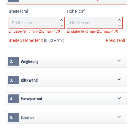
Breite [cm]
Höhe [cm]




Eingabe fehlt
min=25, max=170
Eingabe fehlt
min=25, max=170
Breite x Höhe:
fehlt
[0,00 €/m²]
Preis:
fehlt
2.
Verglasung
3.
Rückwand
4.
Passepartout
5.
Zubehör