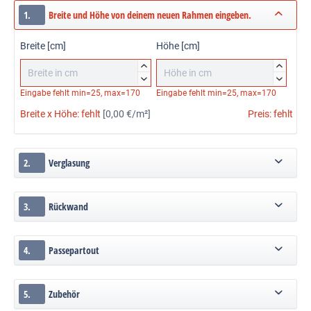
1.
Breite und Höhe von deinem neuen Rahmen eingeben.
Breite [cm]
Höhe [cm]




Eingabe fehlt
min=25, max=170
Eingabe fehlt
min=25, max=170
Breite x Höhe:
fehlt
[0,00 €/m²]
Preis:
fehlt
2.
Verglasung
3.
Rückwand
4.
Passepartout
5.
Zubehör