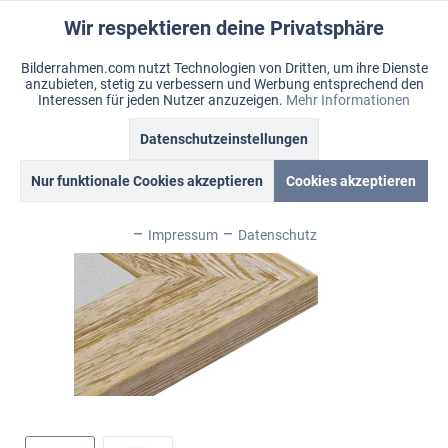
Wir respektieren deine Privatsphäre
Aktiv
Funktionale
Bilderrahmen.com nutzt Technologien von Dritten, um ihre Dienste
anzubieten, stetig zu verbessern und Werbung entsprechend den
Inaktiv
Marketing
Menü
Interessen für jeden Nutzer anzuzeigen.
Mehr Informationen
Merkzettel
Mein Konto
Warenkorb
Datenschutzeinstellungen
Übersicht
Lancaster
Inaktiv
Tracking
Nur funktionale Cookies akzeptieren
Cookies akzeptieren
Inaktiv
Personalisierung
Impressum
Datenschutz
Inaktiv
Service