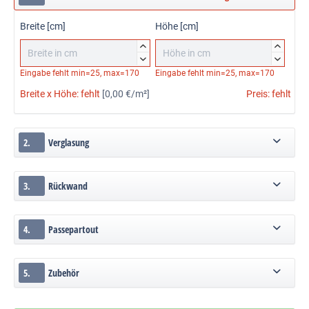
Breite [cm]
Höhe [cm]




Eingabe fehlt
min=25, max=170
Eingabe fehlt
min=25, max=170
Breite x Höhe:
fehlt
[0,00 €/m²]
Preis:
fehlt
2.
Verglasung
3.
Rückwand
4.
Passepartout
5.
Zubehör