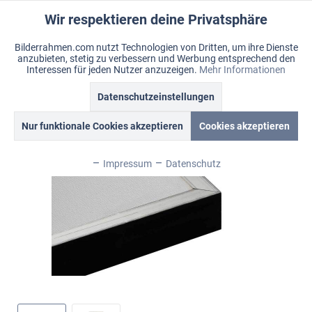
Wir respektieren deine Privatsphäre
Aktiv
Funktionale
Bilderrahmen.com nutzt Technologien von Dritten, um ihre Dienste
anzubieten, stetig zu verbessern und Werbung entsprechend den
Inaktiv
Marketing
Menü
Interessen für jeden Nutzer anzuzeigen.
Mehr Informationen
Merkzettel
Mein Konto
Warenkorb
Datenschutzeinstellungen
Übersicht
L7
Inaktiv
Tracking
Nur funktionale Cookies akzeptieren
Cookies akzeptieren
Inaktiv
Personalisierung
Impressum
Datenschutz
Inaktiv
Service