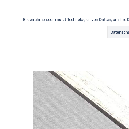
Funktionale
Bilderrahmen.com nutzt Technologien von Dritten, um ihre 
Marketing
Datenschu
Gemälderahmen
Vintagerahmen
Ba
Tracking
Übersicht
Rahmensortiment
Design
Personalisierung
Service