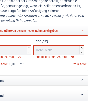
Bitte achte bei der Größenangabe darauf, dass wir die
ße, genauer gesagt, wenn ein Keilrahmen vorhanden ist,
 Grundlage für deine Anfertigung nehmen.
Foto, Poster oder Keilrahmen ist 50 × 70 cm groß, dann sind
e korrekten Rahmenmaße.
und Höhe von deinem neuen Rahmen eingeben.
Höhe [cm]




in=25, max=170
Eingabe fehlt
min=25, max=170
:
fehlt
[0,00 €/m²]
Preis:
fehlt
ung
and