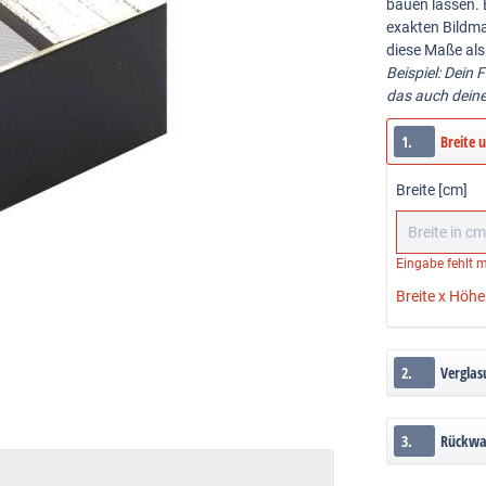
bauen lassen. 
exakten Bildma
diese Maße als
Beispiel: Dein 
das auch dein
1.
Breite 
Breite [cm]
Eingabe fehlt
m
Breite x Höhe
2.
Verglas
3.
Rückw