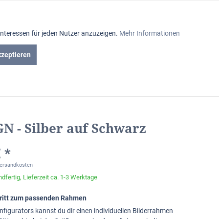
Aktiv
Interessen für jeden Nutzer anzuzeigen.
Mehr Informationen
Inaktiv
kzeptieren
iniumrahmen
Passepartout
Glasabteilung
Inaktiv
Inaktiv
GN - Silber auf Schwarz
Inaktiv
 *
Versandkosten
dfertig, Lieferzeit ca. 1-3 Werktage
chritt zum passenden Rahmen
nfigurators kannst du dir einen individuellen Bilderrahmen