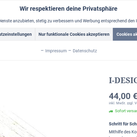
Wir respektieren deine Privatsphäre
Dienste anzubieten, stetig zu verbessern und Werbung entsprechend den 
tzeinstellungen
Nur funktionale Cookies akzeptieren
Cookies a
rockrahmen
Schattenfugenrahmen
Fotorahmen
Alum
Impressum
Datenschutz
I-DESI
44,00 €
inkl. MwSt.
zzgl. 
Sofort versan
Schritt für S
Mithilfe des Ko