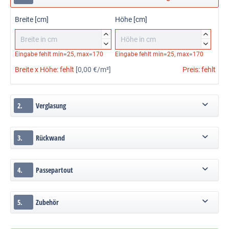
Breite [cm]
Höhe [cm]




Eingabe fehlt
min=25, max=170
Eingabe fehlt
min=25, max=170
Breite x Höhe:
fehlt
[0,00 €/m²]
Preis:
fehlt
2.
Verglasung
3.
Rückwand
4.
Passepartout
5.
Zubehör