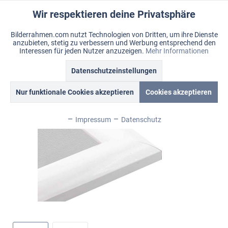
Wir respektieren deine Privatsphäre
Aktiv
Funktionale
Bilderrahmen.com nutzt Technologien von Dritten, um ihre Dienste
anzubieten, stetig zu verbessern und Werbung entsprechend den
Inaktiv
Marketing
Menü
Interessen für jeden Nutzer anzuzeigen.
Mehr Informationen
Merkzettel
Mein Konto
Warenkorb
Datenschutzeinstellungen
Übersicht
Highgloss
Inaktiv
Tracking
Nur funktionale Cookies akzeptieren
Cookies akzeptieren
Inaktiv
Personalisierung
Impressum
Datenschutz
Inaktiv
Service