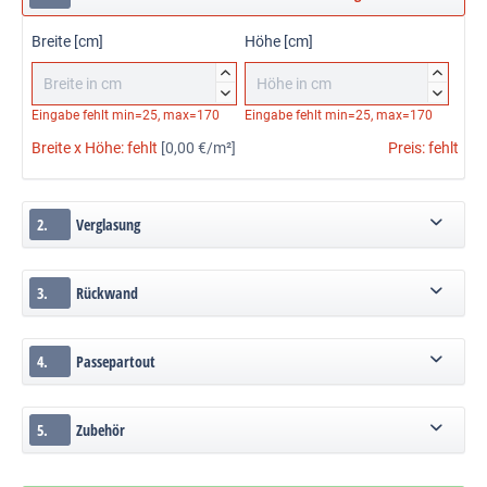
Breite [cm]
Höhe [cm]




Eingabe fehlt
min=25, max=170
Eingabe fehlt
min=25, max=170
Breite x Höhe:
fehlt
[0,00 €/m²]
Preis:
fehlt
2.
Verglasung
3.
Rückwand
4.
Passepartout
5.
Zubehör