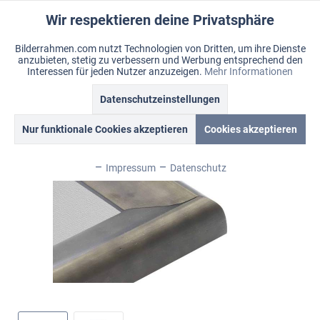
Wir respektieren deine Privatsphäre
Aktiv
Funktionale
Bilderrahmen.com nutzt Technologien von Dritten, um ihre Dienste
anzubieten, stetig zu verbessern und Werbung entsprechend den
Inaktiv
Marketing
Menü
Interessen für jeden Nutzer anzuzeigen.
Mehr Informationen
Merkzettel
Mein Konto
Warenkorb
Datenschutzeinstellungen
Übersicht
Ferrosa
Inaktiv
Tracking
Nur funktionale Cookies akzeptieren
Cookies akzeptieren
Inaktiv
Personalisierung
Impressum
Datenschutz
Inaktiv
Service