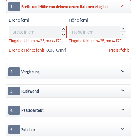
1.
Breite und Höhe von deinem neuen Rahmen eingeben.
Breite [cm]
Höhe [cm]




Eingabe fehlt
min=25, max=170
Eingabe fehlt
min=25, max=170
Breite x Höhe:
fehlt
[0,00 €/m²]
Preis:
fehlt
2.
Verglasung
3.
Rückwand
4.
Passepartout
5.
Zubehör