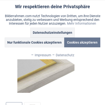
Wir respektieren deine Privatsphäre
Aktiv
Funktionale
Bilderrahmen.com nutzt Technologien von Dritten, um ihre Dienste
anzubieten, stetig zu verbessern und Werbung entsprechend den
Inaktiv
Marketing
Menü
Interessen für jeden Nutzer anzuzeigen.
Mehr Informationen
Merkzettel
Mein Konto
Warenkorb
Datenschutzeinstellungen
Übersicht
Fancy
Inaktiv
Tracking
Nur funktionale Cookies akzeptieren
Cookies akzeptieren
Inaktiv
Personalisierung
Impressum
Datenschutz
Inaktiv
Service