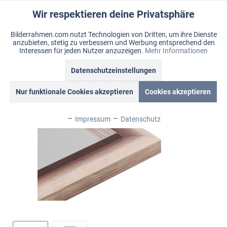
Wir respektieren deine Privatsphäre
Aktiv
Funktionale
Bilderrahmen.com nutzt Technologien von Dritten, um ihre Dienste
anzubieten, stetig zu verbessern und Werbung entsprechend den
Inaktiv
Marketing
Menü
Interessen für jeden Nutzer anzuzeigen.
Mehr Informationen
Merkzettel
Mein Konto
Warenkorb
Datenschutzeinstellungen
Übersicht
Fancy
Inaktiv
Tracking
Nur funktionale Cookies akzeptieren
Cookies akzeptieren
Inaktiv
Personalisierung
Impressum
Datenschutz
Inaktiv
Service