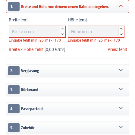
1.
Breite und Höhe von deinem neuen Rahmen eingeben.
Breite [cm]
Höhe [cm]




Eingabe fehlt
min=25, max=170
Eingabe fehlt
min=25, max=170
Breite x Höhe:
fehlt
[0,00 €/m²]
Preis:
fehlt
2.
Verglasung
3.
Rückwand
4.
Passepartout
5.
Zubehör