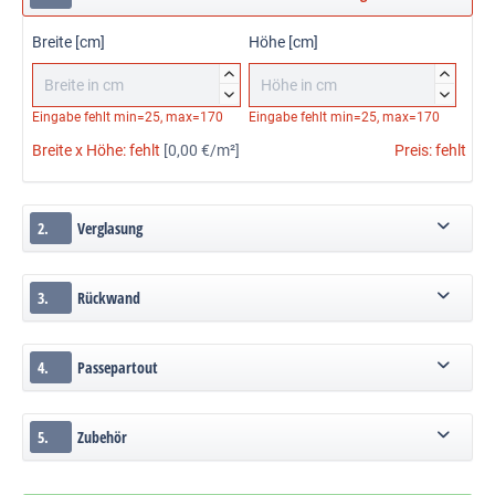
Breite [cm]
Höhe [cm]




Eingabe fehlt
min=25, max=170
Eingabe fehlt
min=25, max=170
Breite x Höhe:
fehlt
[0,00 €/m²]
Preis:
fehlt
2.
Verglasung
3.
Rückwand
4.
Passepartout
5.
Zubehör