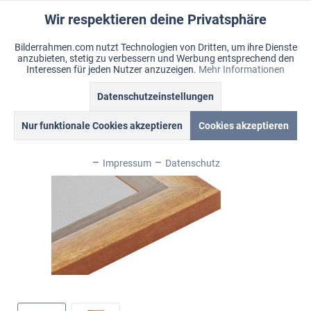
Wir respektieren deine Privatsphäre
Aktiv
Funktionale
Bilderrahmen.com nutzt Technologien von Dritten, um ihre Dienste
anzubieten, stetig zu verbessern und Werbung entsprechend den
Inaktiv
Marketing
Menü
Interessen für jeden Nutzer anzuzeigen.
Mehr Informationen
Merkzettel
Mein Konto
Warenkorb
Datenschutzeinstellungen
Übersicht
Fancy
Inaktiv
Tracking
Nur funktionale Cookies akzeptieren
Cookies akzeptieren
Inaktiv
Personalisierung
Impressum
Datenschutz
Inaktiv
Service