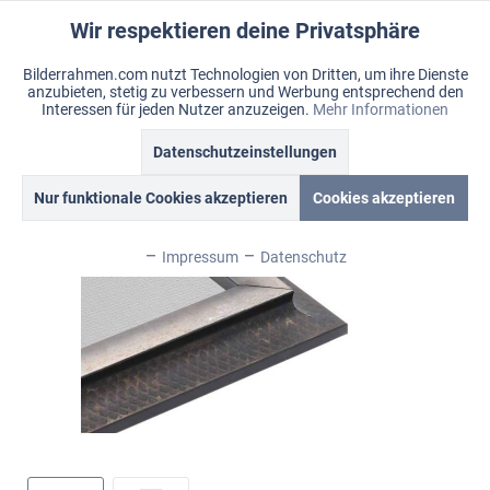
Wir respektieren deine Privatsphäre
Aktiv
Funktionale
Bilderrahmen.com nutzt Technologien von Dritten, um ihre Dienste
anzubieten, stetig zu verbessern und Werbung entsprechend den
Inaktiv
Marketing
Menü
Interessen für jeden Nutzer anzuzeigen.
Mehr Informationen
Merkzettel
Mein Konto
Warenkorb
Datenschutzeinstellungen
Übersicht
Eiffel
Inaktiv
Tracking
Nur funktionale Cookies akzeptieren
Cookies akzeptieren
Inaktiv
Personalisierung
Impressum
Datenschutz
Inaktiv
Service