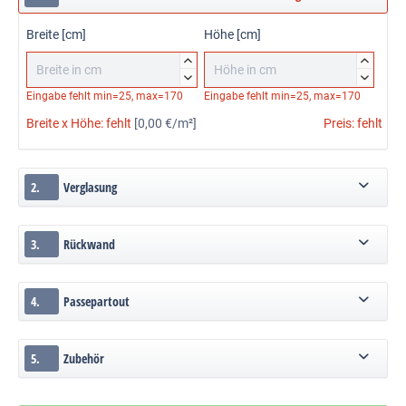
Breite [cm]
Höhe [cm]




Eingabe fehlt
min=25, max=170
Eingabe fehlt
min=25, max=170
Breite x Höhe:
fehlt
[0,00 €/m²]
Preis:
fehlt
2.
Verglasung
3.
Rückwand
4.
Passepartout
5.
Zubehör