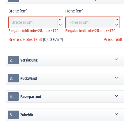
Breite [cm]
Höhe [cm]




Eingabe fehlt
min=25, max=170
Eingabe fehlt
min=25, max=170
Breite x Höhe:
fehlt
[0,00 €/m²]
Preis:
fehlt
2.
Verglasung
3.
Rückwand
4.
Passepartout
5.
Zubehör