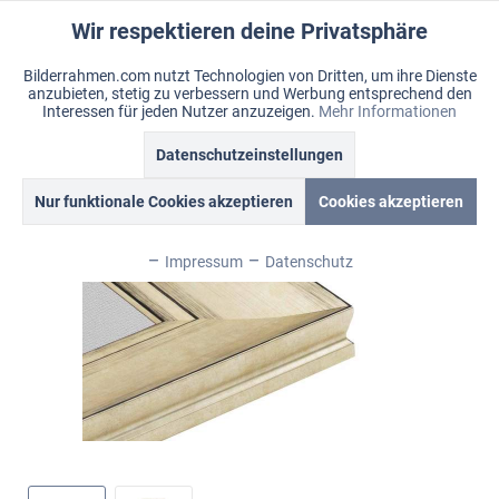
Wir respektieren deine Privatsphäre
Aktiv
Funktionale
Bilderrahmen.com nutzt Technologien von Dritten, um ihre Dienste
anzubieten, stetig zu verbessern und Werbung entsprechend den
Inaktiv
Marketing
Menü
Interessen für jeden Nutzer anzuzeigen.
Mehr Informationen
Merkzettel
Mein Konto
Warenkorb
Datenschutzeinstellungen
Übersicht
Corona
Inaktiv
Tracking
Nur funktionale Cookies akzeptieren
Cookies akzeptieren
Inaktiv
Personalisierung
Impressum
Datenschutz
Inaktiv
Service