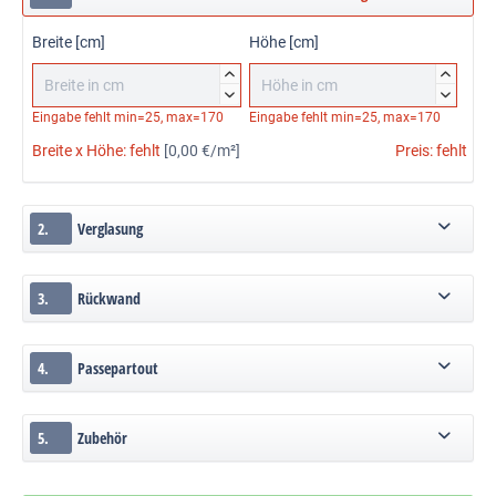
Breite [cm]
Höhe [cm]




Eingabe fehlt
min=25, max=170
Eingabe fehlt
min=25, max=170
Breite x Höhe:
fehlt
[0,00 €/m²]
Preis:
fehlt
2.
Verglasung
3.
Rückwand
4.
Passepartout
5.
Zubehör