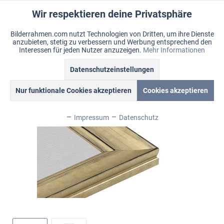
Wir respektieren deine Privatsphäre
Aktiv
Funktionale
Bilderrahmen.com nutzt Technologien von Dritten, um ihre Dienste
anzubieten, stetig zu verbessern und Werbung entsprechend den
Inaktiv
Marketing
Menü
Interessen für jeden Nutzer anzuzeigen.
Mehr Informationen
Merkzettel
Mein Konto
Warenkorb
Datenschutzeinstellungen
Übersicht
Corona
Inaktiv
Tracking
Nur funktionale Cookies akzeptieren
Cookies akzeptieren
Inaktiv
Personalisierung
Impressum
Datenschutz
Inaktiv
Service