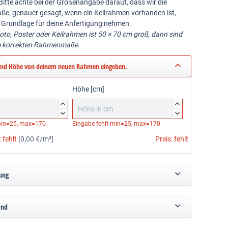
Bitte achte bei der Größenangabe darauf, dass wir die
ße, genauer gesagt, wenn ein Keilrahmen vorhanden ist,
 Grundlage für deine Anfertigung nehmen.
Foto, Poster oder Keilrahmen ist 50 × 70 cm groß, dann sind
e korrekten Rahmenmaße.
und Höhe von deinem neuen Rahmen eingeben.
Höhe [cm]




in=25, max=170
Eingabe fehlt
min=25, max=170
:
fehlt
[0,00 €/m²]
Preis:
fehlt
ung
and