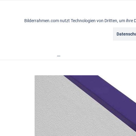
Funktionale
Bilderrahmen.com nutzt Technologien von Dritten, um ihre 
Marketing
Datenschu
Gemälderahmen
Vintagerahmen
Ba
Tracking
Übersicht
Rahmensortiment
Confetti
Personalisierung
Service