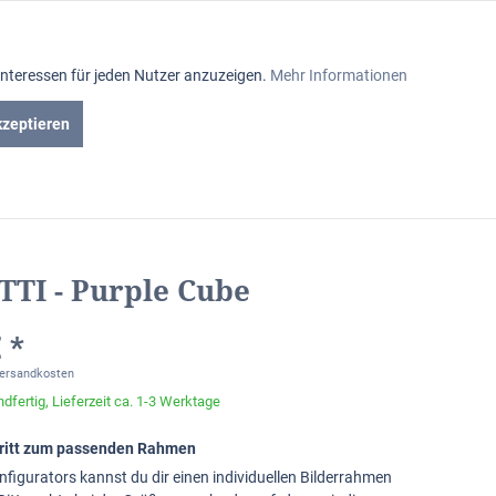
Aktiv
Interessen für jeden Nutzer anzuzeigen.
Mehr Informationen
Inaktiv
kzeptieren
iniumrahmen
Passepartout
Glasabteilung
Inaktiv
Inaktiv
TI - Purple Cube
Inaktiv
 *
Versandkosten
dfertig, Lieferzeit ca. 1-3 Werktage
chritt zum passenden Rahmen
nfigurators kannst du dir einen individuellen Bilderrahmen