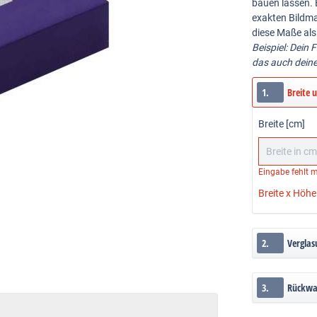
bauen lassen. 
exakten Bildma
diese Maße als
Beispiel: Dein 
das auch dein
1.
Breite 
Breite [cm]
Eingabe fehlt
m
Breite x Höhe
2.
Verglas
3.
Rückw