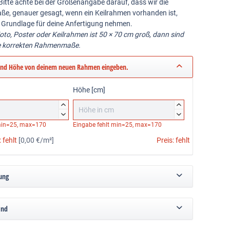
Bitte achte bei der Größenangabe darauf, dass wir die
ße, genauer gesagt, wenn ein Keilrahmen vorhanden ist,
 Grundlage für deine Anfertigung nehmen.
Foto, Poster oder Keilrahmen ist 50 × 70 cm groß, dann sind
e korrekten Rahmenmaße.
und Höhe von deinem neuen Rahmen eingeben.
Höhe [cm]




in=25, max=170
Eingabe fehlt
min=25, max=170
:
fehlt
[0,00 €/m²]
Preis:
fehlt
ung
and