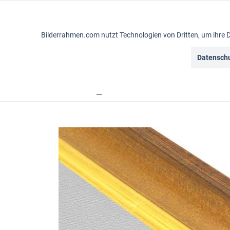
Funktionale
Bilderrahmen.com nutzt Technologien von Dritten, um ihre 
Marketing
Datenschu
Gemälderahmen
Vintagerahmen
Ba
Tracking
Übersicht
Rahmensortiment
Classico
Personalisierung
Service