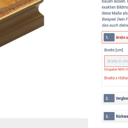
bauen lassen. 
exakten Bildma
diese Maße als
Beispiel: Dein 
das auch dein
1.
Breite 
Breite [cm]
Eingabe fehlt
m
Breite x Höhe
2.
Verglas
3.
Rückw