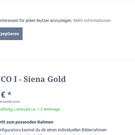
Aktiv
Interessen für jeden Nutzer anzuzeigen.
Mehr Informationen
Inaktiv
kzeptieren
iniumrahmen
Passepartout
Glasabteilung
Inaktiv
Inaktiv
CO I - Siena Gold
Inaktiv
€ *
Versandkosten
dfertig, Lieferzeit ca. 1-3 Werktage
chritt zum passenden Rahmen
nfigurators kannst du dir einen individuellen Bilderrahmen