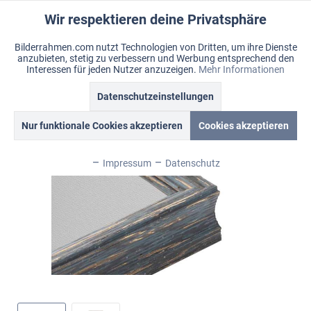
Wir respektieren deine Privatsphäre
Aktiv
Funktionale
Bilderrahmen.com nutzt Technologien von Dritten, um ihre Dienste
anzubieten, stetig zu verbessern und Werbung entsprechend den
Inaktiv
Marketing
Menü
Interessen für jeden Nutzer anzuzeigen.
Mehr Informationen
Merkzettel
Mein Konto
Warenkorb
Datenschutzeinstellungen
Übersicht
Brittany
Inaktiv
Tracking
Nur funktionale Cookies akzeptieren
Cookies akzeptieren
Inaktiv
Personalisierung
Impressum
Datenschutz
Inaktiv
Service