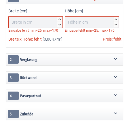
Breite [cm]
Höhe [cm]




Eingabe fehlt
min=25, max=170
Eingabe fehlt
min=25, max=170
Breite x Höhe:
fehlt
[0,00 €/m²]
Preis:
fehlt
2.
Verglasung
3.
Rückwand
4.
Passepartout
5.
Zubehör