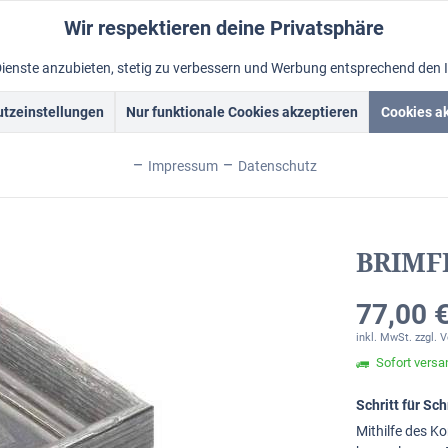
Wir respektieren deine Privatsphäre
Dienste anzubieten, stetig zu verbessern und Werbung entsprechend den 
tzeinstellungen
Nur funktionale Cookies akzeptieren
Cookies a
rockrahmen
Schattenfugenrahmen
Fotorahmen
Alum
Impressum
Datenschutz
BRIMFI
77,00 €
inkl. MwSt.
zzgl. 
Sofort versan
Schritt für S
Mithilfe des Ko