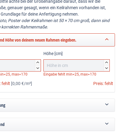
Bitte achte bei der Größenangabe darauf, dass wir die
ße, genauer gesagt, wenn ein Keilrahmen vorhanden ist,
 Grundlage für deine Anfertigung nehmen.
Foto, Poster oder Keilrahmen ist 50 × 70 cm groß, dann sind
e korrekten Rahmenmaße.
und Höhe von deinem neuen Rahmen eingeben.
Höhe [cm]




in=25, max=170
Eingabe fehlt
min=25, max=170
:
fehlt
[0,00 €/m²]
Preis:
fehlt
ung
and