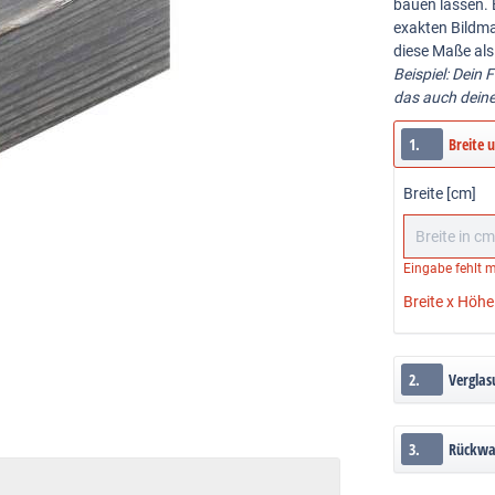
bauen lassen. 
exakten Bildma
diese Maße als
Beispiel: Dein 
das auch dein
1.
Breite 
Breite [cm]
Eingabe fehlt
m
Breite x Höhe
2.
Verglas
3.
Rückw