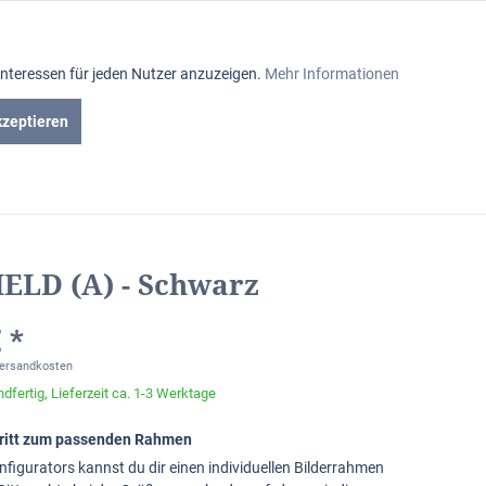
Aktiv
Interessen für jeden Nutzer anzuzeigen.
Mehr Informationen
Inaktiv
kzeptieren
iniumrahmen
Passepartout
Glasabteilung
Inaktiv
Inaktiv
ELD (A) - Schwarz
Inaktiv
 *
Versandkosten
dfertig, Lieferzeit ca. 1-3 Werktage
chritt zum passenden Rahmen
nfigurators kannst du dir einen individuellen Bilderrahmen