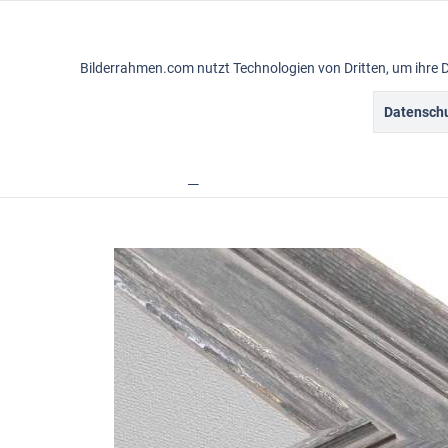
Funktionale
Bilderrahmen.com nutzt Technologien von Dritten, um ihre 
Marketing
Datenschu
Gemälderahmen
Vintagerahmen
Ba
Tracking
Übersicht
Rahmensortiment
Brimfield
Personalisierung
Service