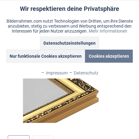
Wir respektieren deine Privatsphäre
Aktiv
Funktionale
Bilderrahmen.com nutzt Technologien von Dritten, um ihre Dienste
anzubieten, stetig zu verbessern und Werbung entsprechend den
Inaktiv
Marketing
Menü
Interessen für jeden Nutzer anzuzeigen.
Mehr Informationen
Merkzettel
Mein Konto
Warenkorb
Datenschutzeinstellungen
Übersicht
Bohemia
Inaktiv
Tracking
Nur funktionale Cookies akzeptieren
Cookies akzeptieren
Inaktiv
Personalisierung
Impressum
Datenschutz
Inaktiv
Service