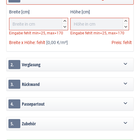
Breite [cm]
Höhe [cm]




Eingabe fehlt
min=25, max=170
Eingabe fehlt
min=25, max=170
Breite x Höhe:
fehlt
[0,00 €/m²]
Preis:
fehlt
2.
Verglasung
3.
Rückwand
4.
Passepartout
5.
Zubehör