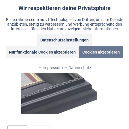
Wir respektieren deine Privatsphäre
Aktiv
Funktionale
Bilderrahmen.com nutzt Technologien von Dritten, um ihre Dienste
anzubieten, stetig zu verbessern und Werbung entsprechend den
Inaktiv
Marketing
Menü
Interessen für jeden Nutzer anzuzeigen.
Mehr Informationen
Merkzettel
Mein Konto
Warenkorb
Datenschutzeinstellungen
Übersicht
Billiard
Inaktiv
Tracking
Nur funktionale Cookies akzeptieren
Cookies akzeptieren
Inaktiv
Personalisierung
Impressum
Datenschutz
Inaktiv
Service