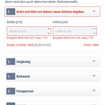
dann sind das auch deine korrekten Rahmenmaße.
1.
Breite und Höhe von deinem neuen Rahmen eingeben.
Breite [cm]
Höhe [cm]




Eingabe fehlt
min=25, max=170
Eingabe fehlt
min=25, max=170
Breite x Höhe:
fehlt
[0,00 €/m²]
Preis:
fehlt
2.
Verglasung
3.
Rückwand
4.
Passepartout