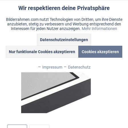
Wir respektieren deine Privatsphäre
Aktiv
Funktionale
Bilderrahmen.com nutzt Technologien von Dritten, um ihre Dienste
anzubieten, stetig zu verbessern und Werbung entsprechend den
Inaktiv
Marketing
Menü
Interessen für jeden Nutzer anzuzeigen.
Mehr Informationen
Merkzettel
Mein Konto
Warenkorb
Datenschutzeinstellungen
Übersicht
Avant
Inaktiv
Tracking
Nur funktionale Cookies akzeptieren
Cookies akzeptieren
Inaktiv
Personalisierung
Impressum
Datenschutz
Inaktiv
Service