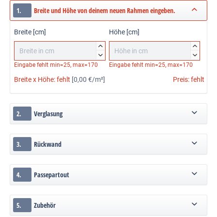
1.
Breite und Höhe von deinem neuen Rahmen eingeben.
Breite [cm]
Höhe [cm]




Eingabe fehlt
min=25, max=170
Eingabe fehlt
min=25, max=170
Breite x Höhe:
fehlt
[0,00 €/m²]
Preis:
fehlt
2.
Verglasung
3.
Rückwand
4.
Passepartout
5.
Zubehör