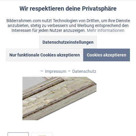
Wir respektieren deine Privatsphäre
Aktiv
Funktionale
Bilderrahmen.com nutzt Technologien von Dritten, um ihre Dienste
anzubieten, stetig zu verbessern und Werbung entsprechend den
Inaktiv
Marketing
Menü
Interessen für jeden Nutzer anzuzeigen.
Mehr Informationen
Merkzettel
Mein Konto
Warenkorb
Datenschutzeinstellungen
Übersicht
Arabeske
Inaktiv
Tracking
Nur funktionale Cookies akzeptieren
Cookies akzeptieren
Inaktiv
Personalisierung
Impressum
Datenschutz
Inaktiv
Service