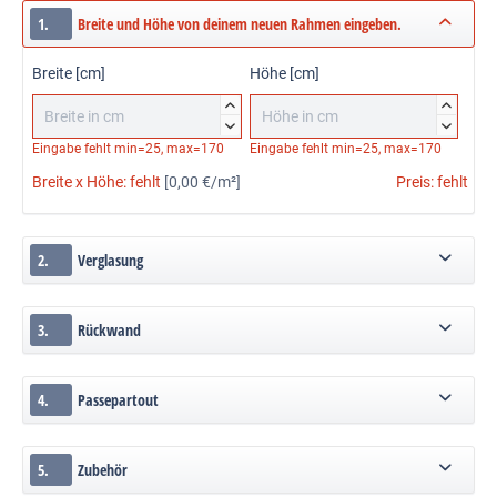
1.
Breite und Höhe von deinem neuen Rahmen eingeben.
Breite [cm]
Höhe [cm]




Eingabe fehlt
min=25, max=170
Eingabe fehlt
min=25, max=170
Breite x Höhe:
fehlt
[0,00 €/m²]
Preis:
fehlt
2.
Verglasung
3.
Rückwand
4.
Passepartout
5.
Zubehör