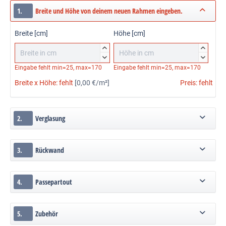
1.
Breite und Höhe von deinem neuen Rahmen eingeben.
Breite [cm]
Höhe [cm]




Eingabe fehlt
min=25, max=170
Eingabe fehlt
min=25, max=170
Breite x Höhe:
fehlt
[0,00 €/m²]
Preis:
fehlt
2.
Verglasung
3.
Rückwand
4.
Passepartout
5.
Zubehör