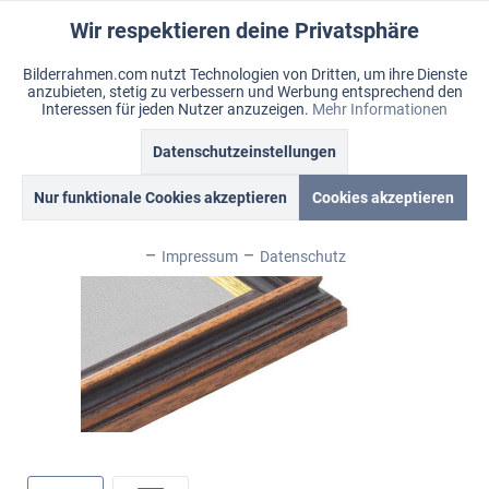
Wir respektieren deine Privatsphäre
Aktiv
Funktionale
Bilderrahmen.com nutzt Technologien von Dritten, um ihre Dienste
anzubieten, stetig zu verbessern und Werbung entsprechend den
Inaktiv
Marketing
Menü
Interessen für jeden Nutzer anzuzeigen.
Mehr Informationen
Merkzettel
Mein Konto
Warenkorb
Datenschutzeinstellungen
Übersicht
Antiko
Inaktiv
Tracking
Nur funktionale Cookies akzeptieren
Cookies akzeptieren
Inaktiv
Personalisierung
Impressum
Datenschutz
Inaktiv
Service