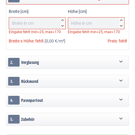
Breite [cm]
Höhe [cm]




Eingabe fehlt
min=25, max=170
Eingabe fehlt
min=25, max=170
Breite x Höhe:
fehlt
[0,00 €/m²]
Preis:
fehlt
2.
Verglasung
3.
Rückwand
4.
Passepartout
5.
Zubehör