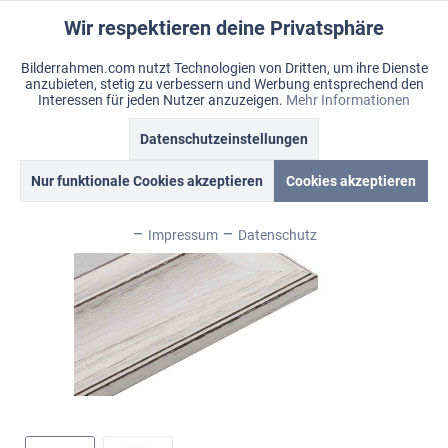
Wir respektieren deine Privatsphäre
Aktiv
Funktionale
Bilderrahmen.com nutzt Technologien von Dritten, um ihre Dienste
anzubieten, stetig zu verbessern und Werbung entsprechend den
Inaktiv
Marketing
Menü
Interessen für jeden Nutzer anzuzeigen.
Mehr Informationen
Merkzettel
Mein Konto
Warenkorb
Datenschutzeinstellungen
Übersicht
Ambiente
Inaktiv
Tracking
Nur funktionale Cookies akzeptieren
Cookies akzeptieren
Inaktiv
Personalisierung
Impressum
Datenschutz
Inaktiv
Service