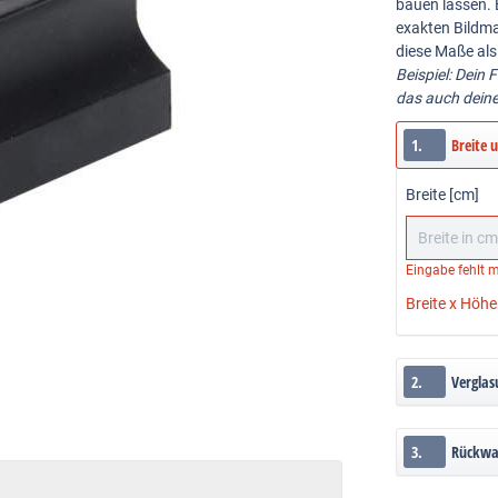
bauen lassen. 
exakten Bildma
diese Maße als
Beispiel: Dein 
das auch dein
1.
Breite 
Breite [cm]
Eingabe fehlt
m
Breite x Höhe
2.
Verglas
3.
Rückw