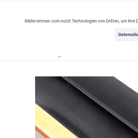
Funktionale
Bilderrahmen.com nutzt Technologien von Dritten, um ihre 
Marketing
Datenschu
Gemälderahmen
Vintagerahmen
Ba
Tracking
Übersicht
Rahmensortiment
Academie
Personalisierung
Service