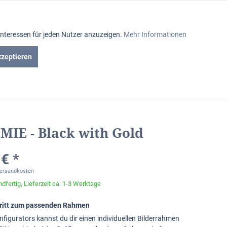
Aktiv
Interessen für jeden Nutzer anzuzeigen.
Mehr Informationen
Inaktiv
kzeptieren
iniumrahmen
Passepartout
Glasabteilung
Inaktiv
Inaktiv
IE - Black with Gold
Inaktiv
€ *
Versandkosten
dfertig, Lieferzeit ca. 1-3 Werktage
chritt zum passenden Rahmen
nfigurators kannst du dir einen individuellen Bilderrahmen