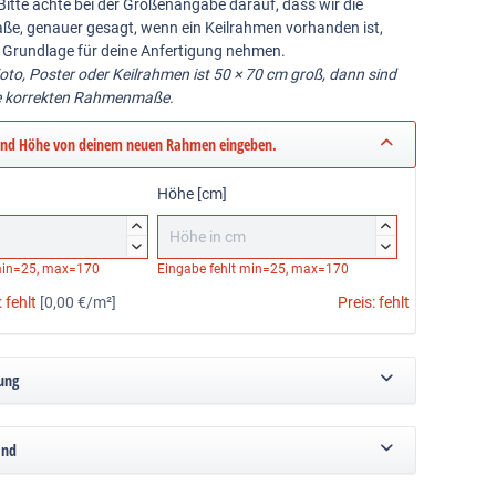
Bitte achte bei der Größenangabe darauf, dass wir die
ße, genauer gesagt, wenn ein Keilrahmen vorhanden ist,
 Grundlage für deine Anfertigung nehmen.
Foto, Poster oder Keilrahmen ist 50 × 70 cm groß, dann sind
e korrekten Rahmenmaße.
und Höhe von deinem neuen Rahmen eingeben.
Höhe [cm]




in=25, max=170
Eingabe fehlt
min=25, max=170
:
fehlt
[0,00 €/m²]
Preis:
fehlt
ung
and