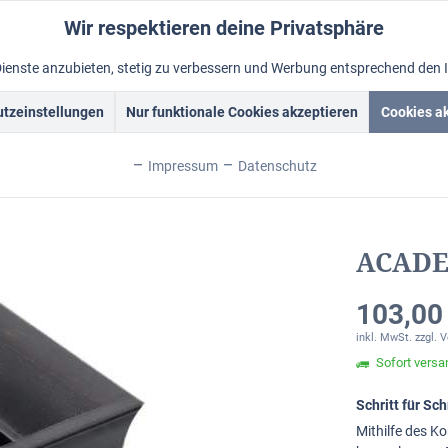
Wir respektieren deine Privatsphäre
Dienste anzubieten, stetig zu verbessern und Werbung entsprechend den 
tzeinstellungen
Nur funktionale Cookies akzeptieren
Cookies a
rockrahmen
Schattenfugenrahmen
Fotorahmen
Alum
Impressum
Datenschutz
ACADEM
103,00 
inkl. MwSt.
zzgl. 
Sofort versan
Schritt für S
Mithilfe des Ko