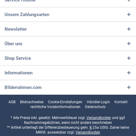
Service Hotline
Unsere Zahlungsarten
Newsletter
Über uns
Shop Service
Informationen
Bilderrahmen.com
AGB
Bildnachweise
Cookie-Einstellungen
Händler-Login
Kontakt
rechtliche Vorabinformationen
Datenschutz
* Alle Preise inkl. gesetzl. Mehrwertsteuer zzgl.
Versandkosten
und ggf.
Nachnahmegebühren, wenn nicht anders beschrieben
** Artikel unterliegt der Differenzbesteuerung gem. § 25a UStG. Daher keine
MWSt. ausweisbar zzgl.
Versandkosten