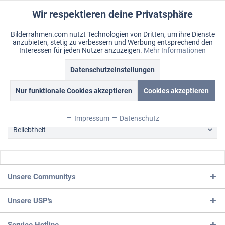
Wir respektieren deine Privatsphäre
Aktiv
Funktionale
Bilderrahmen.com nutzt Technologien von Dritten, um ihre Dienste
anzubieten, stetig zu verbessern und Werbung entsprechend den
Inaktiv
Marketing
Menü
Interessen für jeden Nutzer anzuzeigen.
Mehr Informationen
Merkzettel
Mein Konto
Warenkorb
Datenschutzeinstellungen
Inaktiv
Tracking
Produkte von Gründerkind GmbH
Nur funktionale Cookies akzeptieren
Cookies akzeptieren
Inaktiv
Personalisierung
Impressum
Datenschutz
Inaktiv
Service
Unsere Communitys
Unsere USP's